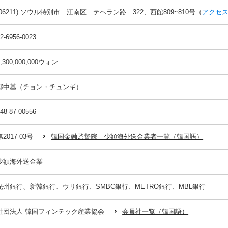
(06211) ソウル特別市 江南区 テヘラン路 322、西館809~810号（
アクセ
2-6956-0023
1,300,000,000ウォン
鄭中基（チョン・チュンギ）
48-87-00556
第2017-03号
韓国金融監督院 少額海外送金業者一覧（韓国語）
少額海外送金業
光州銀行、新韓銀行、ウリ銀行、SMBC銀行、METRO銀行、MBL銀行
社団法人 韓国フィンテック産業協会
会員社一覧（韓国語）