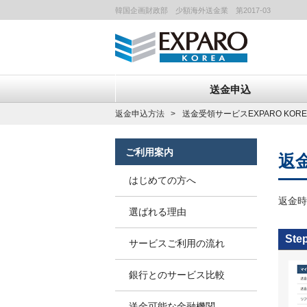
韓国企画財政部 少額海外送金業 第2017-03
送金申込
返金申込方法
送金受領サービスEXPARO KORE
ご利用案内
返
はじめての方へ
返金時
選ばれる理由
Ste
サービスご利用の流れ
銀行とのサービス比較
送金可能な金融機関