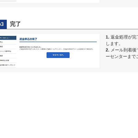
完了
p3
1.
返金処理が完
します。
2.
メール到着後
ーセンターまで