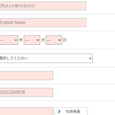
年
月
日
住所検索