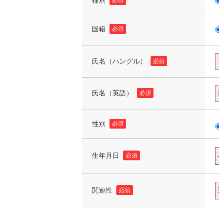
種別
必須
国籍
必須
氏名（ハングル）
必須
氏名（英語）
必須
性別
必須
生年月日
必須
関連性
必須