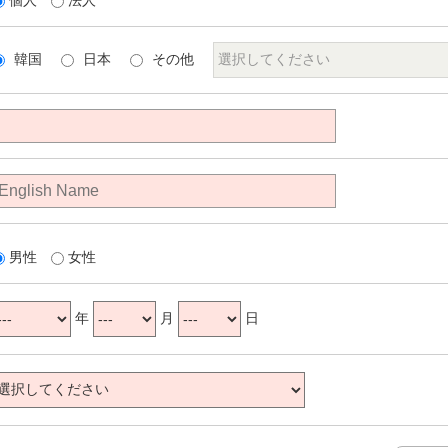
個人
法人
韓国
日本
その他
男性
女性
年
月
日