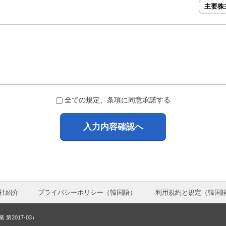
主要株
全ての規定、条項に同意承諾する
入力内容確認へ
社紹介
プライバシーポリシー（韓
国語
）
利用規約と規定（韓
国
2017-03）