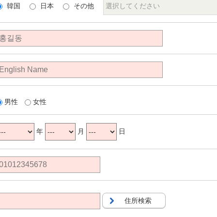
韓国
日本
その他
男性
女性
年
月
日
住所検索